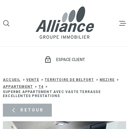
Aller
Aller
Aller
Aller
à
à
au
au
:
la
menu
contenu
VOTRE
recherche
principal
RECHERCHE
LE GROU
TYPE
D'OFFRE
VENTE
VENTE
ESPACE CLIENT
TYPE
DE
TYPE DE BIEN
LOCATI
BIEN
ACCUEIL
VENTE
TERRITOIRE DE BELFORT
MEZIRE
APPARTEMENT
T4
VILLE
SUPERBE APPARTEMENT AVEC VASTE TERRASSE
GESTIO
EXCELLENTES PRESTATIONS
LOCATIV
Budget
RETOUR
BUDGET
SYNDIC 
COPROP
Surface