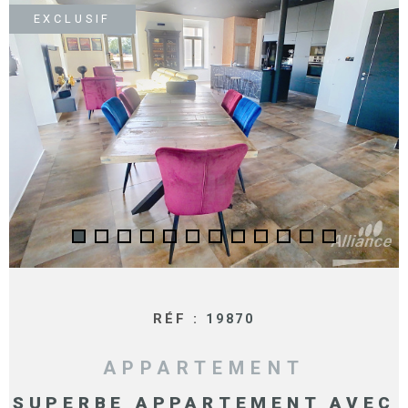
SURFACE
PLUS DE CRITÈRES
EXCLUSIF
IMMOBIL
Pièces
D'ENTRE
RECHERCHER
PIÈCES
RÉFÉRENCE
NOS BIE
VENDUS
ESTIMA
NOS
HONORA
RECRUT
RÉF :
19870
APPARTEMENT
SUPERBE APPARTEMENT AVEC