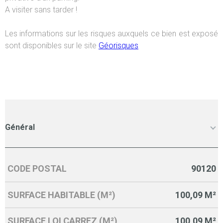
A visiter sans tarder !
Les informations sur les risques auxquels ce bien est exposé
sont disponibles sur le site
Géorisques
Général
CODE POSTAL
90120
Caractérisque
Valeurs
SURFACE HABITABLE (M²)
100,09 M²
SURFACE LOI CARREZ (M²)
100,09 M²