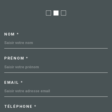
NOM *
TRAD_MELTEM_VOSCOORDO
PRÉNOM *
EMAIL *
TÉLÉPHONE *