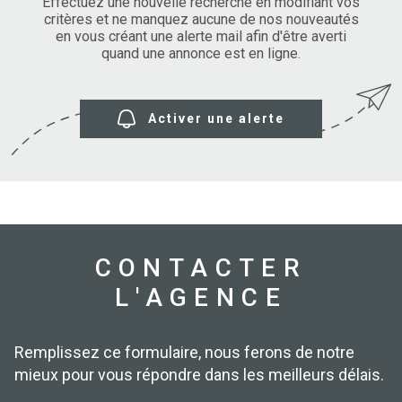
SURFACE
Effectuez une nouvelle recherche en modifiant vos
PLUS DE CRITÈRES
critères et ne manquez aucune de nos nouveautés
en vous créant une alerte mail afin d'être averti
IMMOBIL
Pièces
D'ENTRE
quand une annonce est en ligne.
RECHERCHER
PIÈCES
RÉFÉRENCE
NOS BIE
Activer une alerte
VENDUS
ESTIMA
NOS
HONORA
CONTACTER
L'AGENCE
RECRUT
Remplissez ce formulaire, nous ferons de notre
mieux pour vous répondre dans les meilleurs délais.