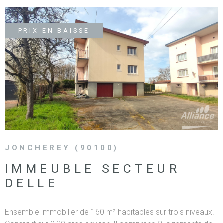
SURFACE
PLUS DE CRITÈRES
IMMOBIL
Pièces
D'ENTRE
RECHERCHER
PRIX EN BAISSE
PIÈCES
RÉFÉRENCE
NOS BIE
VENDUS
VOIR LE BIEN
ESTIMA
NOS
HONORA
JONCHEREY (90100)
IMMEUBLE SECTEUR
RECRUT
DELLE
Ensemble immobilier de 160 m² habitables sur trois niveaux.