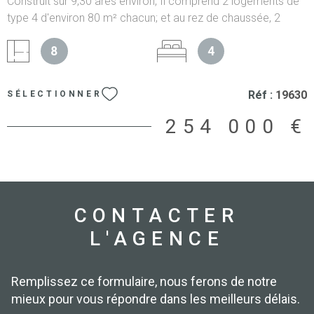
Construit sur 9,30 ares environ, Il comprend 2 logements de
type 4 d'environ 80 m² chacun; et au rez de chaussée, 2
grands garages, cave et buanderie. Bâtiment des années
8
4
1960, avec dalles béton à chaque niveau, et chauffage
individuel gaz. Terrain potentiellement constructible pour
construction de garages ou carports. Les informations sur
Réf :
19630
SÉLECTIONNER
les risques auxquels ce bien est exposé sont disponibles sur
le site Géorisques
254 000 €
CONTACTER
L'AGENCE
Remplissez ce formulaire, nous ferons de notre
mieux pour vous répondre dans les meilleurs délais.