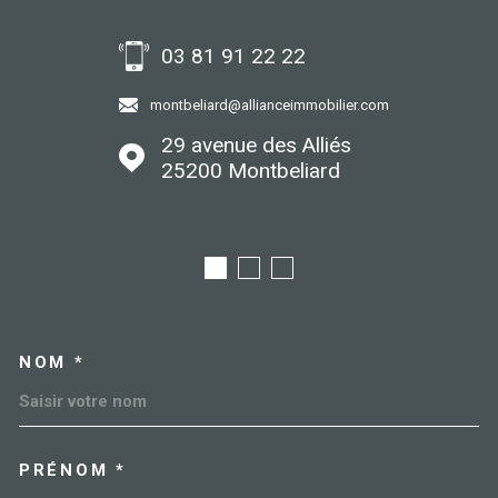
03 81 91 22 22
montbeliard@allianceimmobilier.com
29 avenue des Alliés
25200
montbeliard
NOM *
TRAD_MELTEM_VOSCOORDO
PRÉNOM *