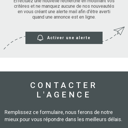
SURFACE
Effectuez une nouvelle recherche en modifiant vos
PLUS DE CRITÈRES
critères et ne manquez aucune de nos nouveautés
en vous créant une alerte mail afin d'être averti
IMMOBIL
Pièces
D'ENTRE
quand une annonce est en ligne.
RECHERCHER
PIÈCES
RÉFÉRENCE
NOS BIE
Activer une alerte
VENDUS
ESTIMA
NOS
HONORA
CONTACTER
L'AGENCE
RECRUT
Remplissez ce formulaire, nous ferons de notre
mieux pour vous répondre dans les meilleurs délais.