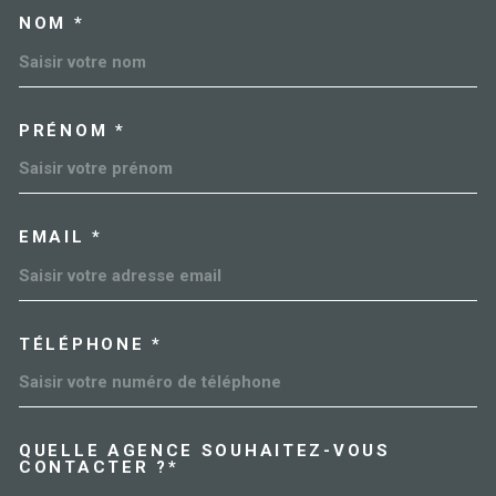
NOM *
TRAD_MELTEM_VOSCOORDO
PRÉNOM *
EMAIL *
TÉLÉPHONE *
QUELLE AGENCE SOUHAITEZ-VOUS
TRAD_MELTEM_VOREDEMAN
CONTACTER ?*