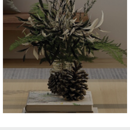
SURFACE
PLUS DE CRITÈRES
IMMOBIL
Pièces
D'ENTRE
RECHERCHER
PIÈCES
RÉFÉRENCE
NOS BIE
VENDUS
ESTIMA
NOS
HONORA
RECRUT