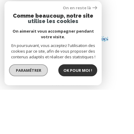
On en reste là
Comme beaucoup, notre site
utilise les cookies
ADHÉRENTS
On aimerait vous accompagner pendant
votre visite.
En poursuivant, vous acceptez l'utilisation des
cookies par ce site, afin de vous proposer des
contenus adaptés et réaliser des statistiques !
PARAMÉTRER
OK POUR MOI !
© 2026 | Tous droits réservés | Traduction powered by Google |
Nos Honoraires
Plan Du Site
Mentions Légales
Admin
Nos Liens
CGV
Politique RGPD
Cookies