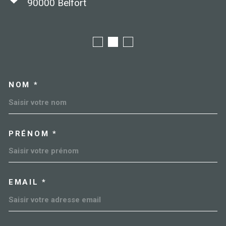
90000
Belfort
NOM *
TRAD_MELTEM_VOSCOORDO
PRÉNOM *
EMAIL *