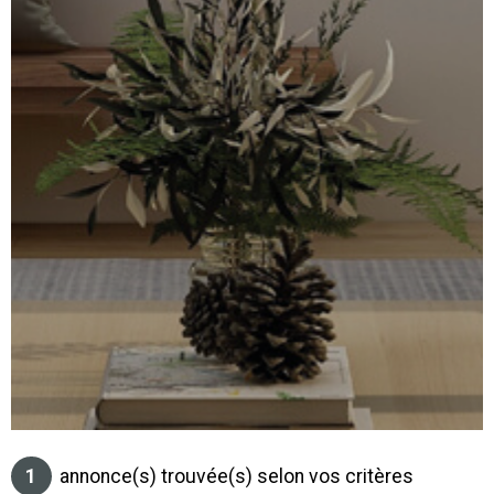
SURFACE
PLUS DE CRITÈRES
IMMOBIL
Pièces
D'ENTRE
RECHERCHER
PIÈCES
RÉFÉRENCE
NOS BIE
VENDUS
ESTIMA
NOS
HONORA
RECRUT
1
annonce(s) trouvée(s) selon vos critères