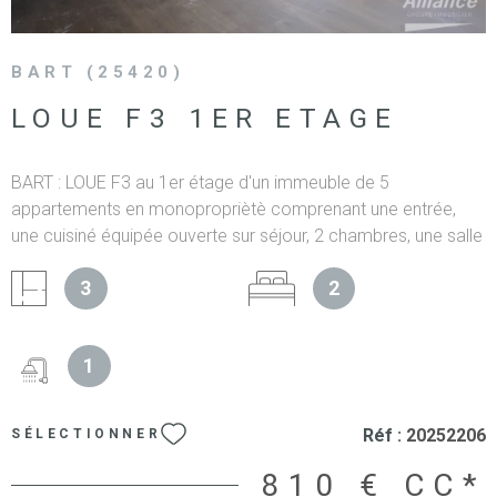
BART (25420)
LOUE F3 1ER ETAGE
BART : LOUE F3 au 1er étage d'un immeuble de 5
appartements en monopropriètè comprenant une entrée,
une cuisiné équipée ouverte sur séjour, 2 chambres, une salle
d'eau avec WC , un grand dégagement. Des places de
3
2
parking sont à disposition. Les surfaces sont les suivantes : -
Entrée / Couloir : 17.82m2 - Cellier : 1.54m2 - Cuisine / Séjour
: 19.40m2 - Chambre 1 : 13.53m2 - Chambre 2 : 20.10. - Salle
1
de bain + WC : 9.94m2 DISPONIBLE DE SUITE Les
informations sur les risques auxquels ce bien est exposé
sont disponibles sur le site Géorisques
Réf :
20252206
SÉLECTIONNER
810 €
CC*