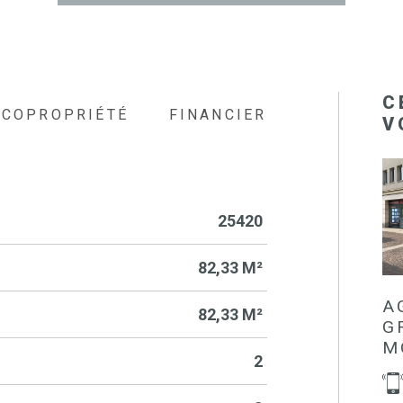
C
COPROPRIÉTÉ
FINANCIER
V
25420
82,33 M²
A
82,33 M²
G
M
2