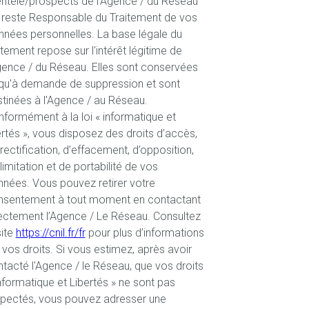
entèle/prospects de l'Agence / du Réseau
 reste Responsable du Traitement de vos
nées personnelles. La base légale du
itement repose sur l'intérêt légitime de
gence / du Réseau. Elles sont conservées
qu'à demande de suppression et sont
tinées à l'Agence / au Réseau.
formément à la loi « informatique et
ertés », vous disposez des droits d’accès,
rectification, d’effacement, d’opposition,
limitation et de portabilité de vos
nées. Vous pouvez retirer votre
nsentement à tout moment en contactant
ectement l’Agence / Le Réseau. Consultez
site
https://cnil.fr/fr
pour plus d’informations
 vos droits. Si vous estimez, après avoir
tacté l'Agence / le Réseau, que vos droits
nformatique et Libertés » ne sont pas
spectés, vous pouvez adresser une