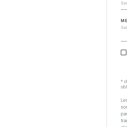
M
* 
obl
Les
son
pa
tra