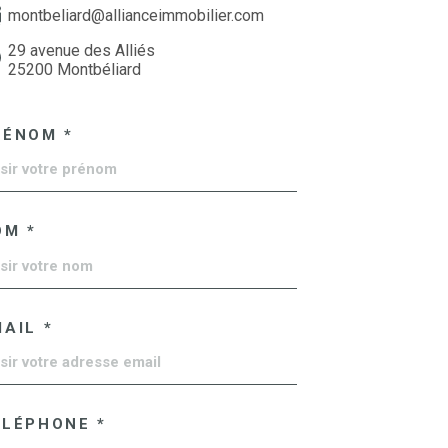
montbeliard@allianceimmobilier.com
29 avenue des Alliés
25200 Montbéliard
RÉNOM *
OM *
AIL *
ÉLÉPHONE *