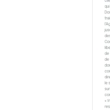
cli
qui
Don
tra
l'A
jus
des
Con
lib
de 
de 
don
co
dir
le 
sur
con
« I
re