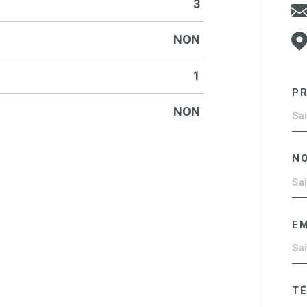
3
NON
1
P
NON
N
EM
T