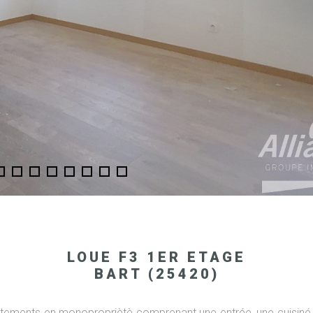
LOUE F3 1ER ETAGE
BART (25420)
ements en monopropriètè comprenant une entrée, une cuisiné é