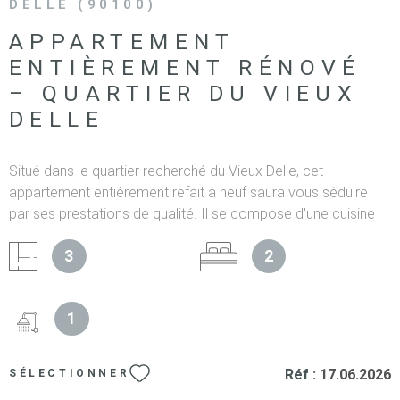
DELLE (90100)
APPARTEMENT
ENTIÈREMENT RÉNOVÉ
– QUARTIER DU VIEUX
DELLE
Situé dans le quartier recherché du Vieux Delle, cet
appartement entièrement refait à neuf saura vous séduire
par ses prestations de qualité. Il se compose d'une cuisine
ouverte sur un spacieux salon-séjour, de deux chambres,
3
2
d'une salle d'eau ainsi que de deux WC. Vous bénéficierez
également d'une cour commune. Disponible immédiatement,
cet appartement est idéal pour les personnes à la recherche
1
d'un logement alliant confort et emplacement privilégié. À
visiter sans tarder ! Les informations sur les risques auxquels
ce bien est exposé sont disponibles sur le site Géorisques
Réf :
17.06.2026
SÉLECTIONNER