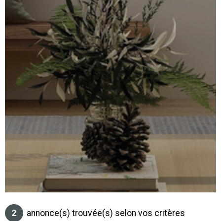
SURFACE
PLUS DE CRITÈRES
IMMOBIL
Pièces
D'ENTRE
RECHERCHER
PIÈCES
RÉFÉRENCE
NOS BIE
VENDUS
ESTIMA
NOS
HONORA
RECRUT
2
annonce(s) trouvée(s) selon vos critères