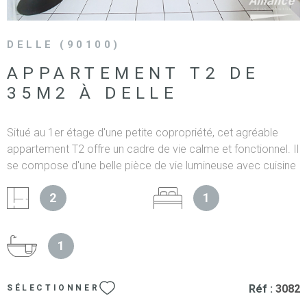
DELLE (90100)
APPARTEMENT T2 DE
35M2 À DELLE
Situé au 1er étage d'une petite copropriété, cet agréable
appartement T2 offre un cadre de vie calme et fonctionnel. Il
se compose d'une belle pièce de vie lumineuse avec cuisine
ouverte entièrement équipée, d'une chambre, ainsi que d'une
2
1
salle de bains avec WC. Le logement dispose également
d'une grande cave et d'une place de parking privative, offrant
un confort appréciable au quotidien. Le chauffage et la
1
production d'eau chaude sont entièrement électriques. Les
informations sur les risques auxquels ce bien est exposé
sont disponibles sur le site Géorisques
Réf :
3082
SÉLECTIONNER