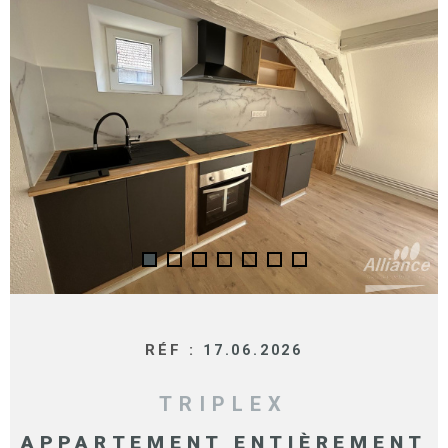
SURFACE
PLUS DE CRITÈRES
IMMOBIL
Pièces
D'ENTRE
RECHERCHER
PIÈCES
RÉFÉRENCE
NOS BIE
VENDUS
ESTIMA
NOS
HONORA
RECRUT
RÉF :
17.06.2026
TRIPLEX
APPARTEMENT ENTIÈREMENT