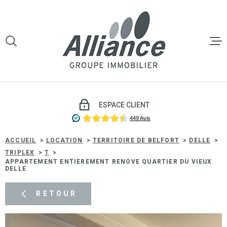
Aller
Aller
Aller
Aller
à
à
au
au
:
la
menu
contenu
VOTRE
recherche
principal
RECHERCHE
LE GROU
TYPE
D'OFFRE
LOCATION
VENTE
ESPACE CLIENT
TYPE
DE
TYPE DE BIEN
LOCATI
BIEN
ACCUEIL
LOCATION
TERRITOIRE DE BELFORT
DELLE
TRIPLEX
T
VILLE
APPARTEMENT ENTIEREMENT RENOVE QUARTIER DU VIEUX
GESTIO
DELLE
LOCATIV
Budget
RETOUR
BUDGET
SYNDIC 
COPROP
Surface