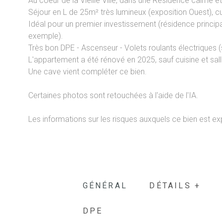
Au coeur de la Vieille Ville, dans une Résidence calme
Séjour en L de 25m² très lumineux (exposition Ouest), c
Idéal pour un premier investissement (résidence principa
exemple).
Très bon DPE - Ascenseur - Volets roulants électriques (
L'appartement a été rénové en 2025, sauf cuisine et sall
Une cave vient compléter ce bien.
Certaines photos sont retouchées à l'aide de l'IA.
Les informations sur les risques auxquels ce bien est ex
GÉNÉRAL
DÉTAILS +
DPE