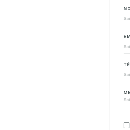
N
EM
T
M