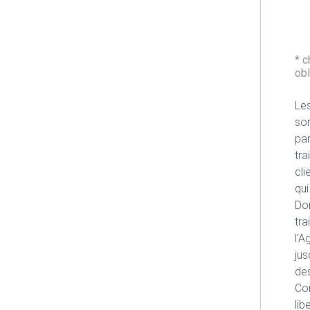
* 
obl
Les
son
pa
tra
cli
qui
Don
tra
l'A
jus
des
Con
lib