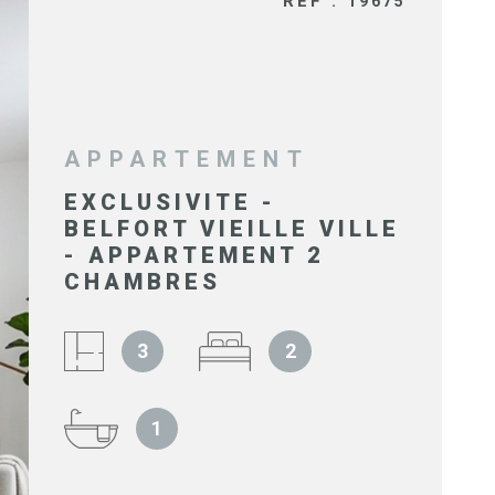
RÉF :
19675
SYNDIC 
COPROPR
IMMOBIL
D'ENTRE
APPARTEMENT
EXCLUSIVITE -
BELFORT VIEILLE VILLE
NOS BIE
- APPARTEMENT 2
VENDUS
CHAMBRES
ESTIMAT
3
2
1
NOS HON