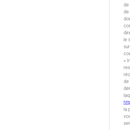
de 
de 
don
co
dir
le 
sur
con
« I
re
réc
de 
dém
laq
htt
la 
vou
sen