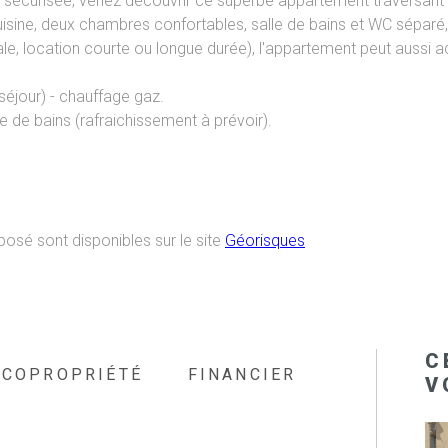
 et sécurisée, venez découvrir ce superbe appartement traversan
uisine, deux chambres confortables, salle de bains et WC séparé,
le, location courte ou longue durée), l'appartement peut aussi acc
séjour) - chauffage gaz.
e de bains (rafraichissement à prévoir).
posé sont disponibles sur le site
Géorisques
C
COPROPRIÉTÉ
FINANCIER
V