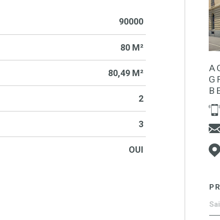
90000
80 M²
A
80,49 M²
G
B
2
3
OUI
P