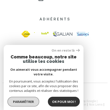
ADHÉRENTS
On en reste là
Comme beaucoup, notre site
utilise les cookies
On aimerait vous accompagner pendant
votre visite.
En poursuivant, vous acceptez l'utilisation des
cookies par ce site, afin de vous proposer des
contenus adaptés et réaliser des statistiques !
PARAMÉTRER
OK POUR MOI !
© 2026 | Tous droits réservés | Traduction powered by Google |
Nos Honoraires
Plan Du Site
Mentions Légales
Admin
Nos Liens
CGV
Politique RGPD
Cookies