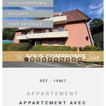
SURFACE
PLUS DE CRITÈRES
SOUS-COMPROMIS
IMMOBIL
Pièces
D'ENTRE
EXCLUSIF
RECHERCHER
PIÈCES
COUP DE COEUR
RÉFÉRENCE
NOS BIE
VENDUS
ESTIMA
NOS
HONORA
RÉF :
19867
RECRUT
APPARTEMENT
APPARTEMENT AVEC