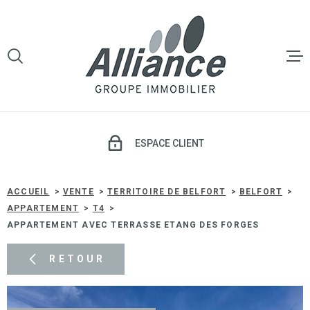
Aller
Aller
Aller
Aller
à
à
au
au
:
la
menu
contenu
VOTRE
recherche
principal
RECHERCHE
LE GROU
TYPE
D'OFFRE
VENTE
VENTE
ESPACE CLIENT
TYPE
DE
TYPE DE BIEN
LOCATI
BIEN
ACCUEIL
VENTE
TERRITOIRE DE BELFORT
BELFORT
APPARTEMENT
T4
VILLE
APPARTEMENT AVEC TERRASSE ETANG DES FORGES
GESTIO
LOCATIV
Budget
RETOUR
BUDGET
SYNDIC 
COPROP
Surface