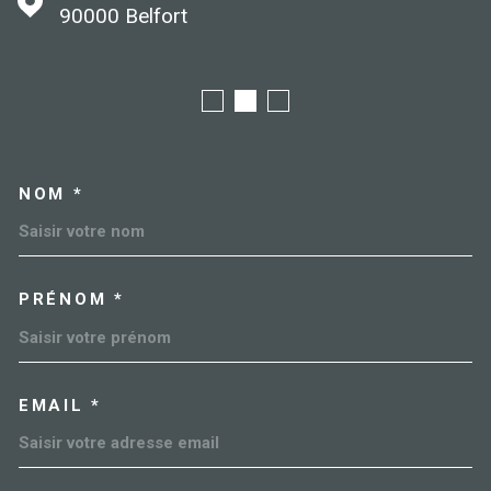
90000
Belfort
NOM *
TRAD_MELTEM_VOSCOORDO
PRÉNOM *
EMAIL *