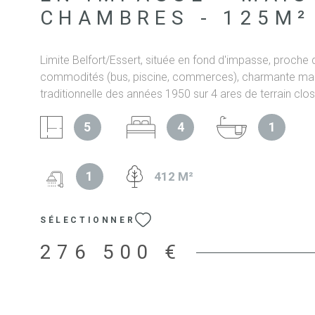
CHAMBRES - 125M²
Limite Belfort/Essert, située en fond d'impasse, proche 
commodités (bus, piscine, commerces), charmante ma
traditionnelle des années 1950 sur 4 ares de terrain clo
soignée, sans travaux, construite sur sous-sol entièreme
5
4
1
avec garage (avec porte motorisée), grand cellier, buan
aménagée, nombreux placards. En rez-de-jardin, vous of
de plain-pied, entrée, cuisine équipée, ouverte sur salon 
1
412 M²
manger, accès direct à la terrasse (Nord-Est avec store)
exposé Est, une grande chambre avec dressing (13m²),
(10.5m²), une salle d'eau avec douche italienne et WC 
SÉLECTIONNER
deuxieme terrasse coté entrée (Sud-Ouest). A l'étage, u
dressing (27m²) et salle de bains (baignoire d'angle) e
276 500 €
enfant. Aucun travaux à prévoir, le toit a 20 ans, double
avec volets battants ou electriques (séjour et chambre 
assainissement conforme, chauffage gaz (chaudiere E
2019). Les informations sur les risques auxquels ce bie