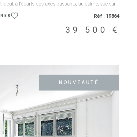
idéal, à l'écarts des axes passants, au calme, vue sur
la nature avec accès facile. La parcelle constructible
Réf :
19864
NNER
isation d'une maison individuelle parfaitement exposée
). Terrain hors lotissement, libre de constructeur, avec
39 500 €
rbanisme opérationnel et étude sol. Viabilisation (proche)
NOUVEAUTÉ