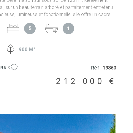
te belle maison sur sous-sol de 123 m², idéalement
s , sur un beau terrain arboré et parfaitement entretenu
cieuse, lumineuse et fonctionnelle, elle offre un cadre
our une famille. Dès l’entrée, vous serez séduits par sa
5
1
de vie baignée de lumière, avec une cuisine ouverte
tièrement équipée, conviviale et moderne. Le salon-
reux est agrémenté d’un poêle à bois venant compléter
900 M²
le chauffage fioul. Le rez-de-chaussée propose
 belles chambres une salle de bain un WC indépendant À
 trouverez : 2 chambres supplémentaires une salle d’eau
Réf :
19860
NNER
zanine offrant un bel espace bureau, détente ou salle
elux récents apportant confort et luminosité La maison
212 000 €
restations appréciables : fenêtres PVC double vitrage
rand sous-sol complet avec garage atelier, buanderie,
e pièce supplémentaire offrant de nombreuses
de rangement ou d’aménagement À l’extérieur, profitez
 terrasse de plain-pied et d’un vaste jardin
 entretenu, parfait pour les enfants et les moments en
tion idéale : proche des écoles et collège à proximité