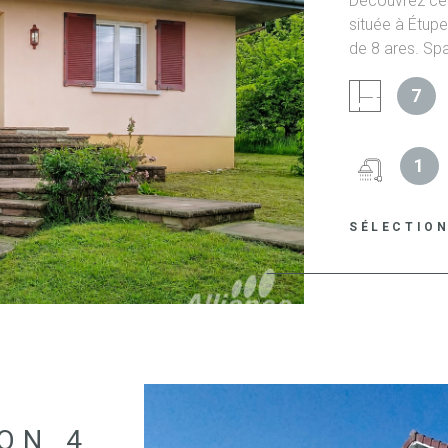
Découvrez cet
située à Étupe
de 8 ares. Spa
de vie idéal p
7
grande pièce 
IEN
récente et en
séjour chaleu
1
efficacement 
également : 3
l’étage, vous
SÉLECTIO
une vaste mez
de jeux des V
bénéficie de p
Velux neufs g
cave et grand
possibilités 
d’une agréable
soigneusement
famille. Situa
ON 4