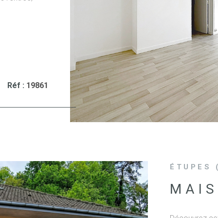
VO
prenant une
r le balcon et
lète
 de trois
ains équipée
du avec un
 et de
Réf :
19861
vation
es
ur les risques
e Géorisques
ÉTUPES 
MAIS