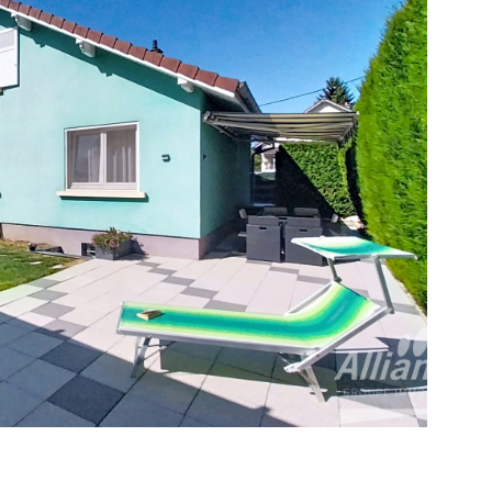
 commodités accès rapide à l’autoroute proche de
Belfort et Mulhouse Une maison familiale chaleureuse,
arfaitement entretenue, à découvrir sans tarder ! Les
ur les risques auxquels ce bien est exposé sont
r le site Géorisques
IR LE BIEN