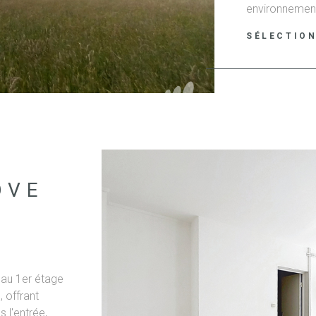
environnement 
les champs et 
SÉLECTIO
permet la réal
(Est-Sud-Ouest
certificat d'u
à prévoir.
OVE
 au 1er étage
 offrant
 l'entrée,