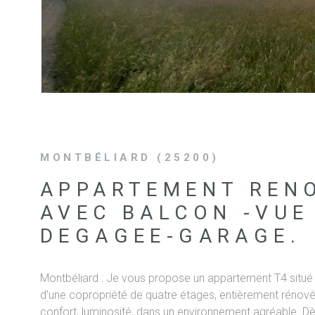
MONTBÉLIARD (25200)
APPARTEMENT REN
AVEC BALCON -VUE
DEGAGEE-GARAGE.
Montbéliard : Je vous propose un appartement T4 situé
d'une copropriété de quatre étages, entièrement rénové,
confort, luminosité, dans un environnement agréable. Dès