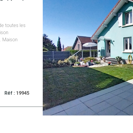
immédiate des
Montbéliard , 
spacieuse et p
informations s
de toutes les
disponibles su
ison
s. Maison
nt carrelé
VO
derie et pièce
frant une vie
et salle à
 et au jardin
 un bureau
suspendu. Une
Réf :
19945
ne suite avec
t une chambre
 vitrage PVC
du bas),
LM Leblanc de
n est exposé