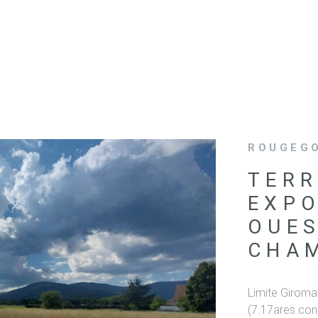
ROUGEGO
TERR
EXPO
OUES
CHA
IEN
Limite Giroma
(7.17ares cons