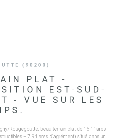
RECRUT
UTTE (90200)
AIN PLAT -
SITION EST-SUD-
T - VUE SUR LES
MPS.
gny/Rougegoutte, beau terrain plat de 15.11ares
tructibles + 7.94 ares d'agrément) situé dans un