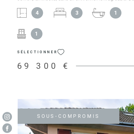
vous serez séduit par un agencement harmonieux com
4
3
1
pièce de vie baignée de lumière, avec un accès direct su
un coin bureau. La cuisine séparée, fonctionnelle, comp
parfaitement l'espace de vie. L'espace nuit se compose
1
chambres, idéal pour une famille, ainsi qu'une salle de b
d'une baignoire et d'un coin buanderie. Ce bien est ven
garage et une cave, apportant un confort de rangement
SÉLECTIONNER
stationnement appréciable. Un appartement alliant réno
récente, cadre verdoyant, proche des écoles et de tout
69 300 €
commodités. A découvrir sans tarder. Les informations s
auxquels ce bien est exposé sont disponibles sur le sit
SOUS-COMPROMIS